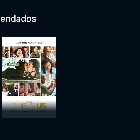
mendados
This Is Us