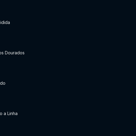
idida
os Dourados
ado
o a Linha