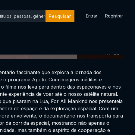
Entrar
Registrar
Pesquisar
0:00:00 /
0:00:00
ntário fascinante que explora a jornada dos
 o programa Apolo. Com imagens inéditas e
 o filme nos leva para dentro das espaçonaves e nos
te experiência de voar até o nosso satélite natural.
 que pisaram na Lua, For All Mankind nos presenteia
radora do espaço e da exploração espacial. Com um
onora envolvente, o documentário nos transporta para
or da corrida espacial, mostrando não apenas o
nidade, mas também o espírito de cooperação e