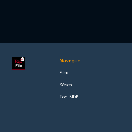
Navegue
Filmes
Séries
Top IMDB