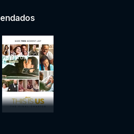
mendados
This Is Us