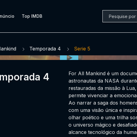
núncio
Top IMDB
Mankind
Temporada 4
Serie 5
For All Mankind é um docume
Temporada 4
astronautas da NASA durante
restauradas da missão à Lua,
permite vivenciar a emocionan
Ao narrar a saga dos homens
com uma visão única e inspi
olhar poético e uma trilha s
o universo mágico e desafiad
alcance tecnológico da huma