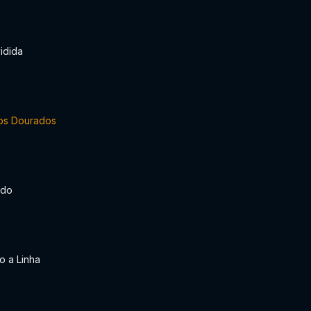
idida
os Dourados
ado
o a Linha