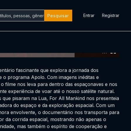
Entrar
Registrar
Pesquisar
0:00:00 /
0:00:00
ntário fascinante que explora a jornada dos
 o programa Apolo. Com imagens inéditas e
 o filme nos leva para dentro das espaçonaves e nos
te experiência de voar até o nosso satélite natural.
 que pisaram na Lua, For All Mankind nos presenteia
radora do espaço e da exploração espacial. Com um
onora envolvente, o documentário nos transporta para
or da corrida espacial, mostrando não apenas o
nidade, mas também o espírito de cooperação e