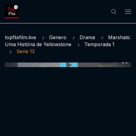
topflixfilm.live
Genero
Drama
Marshals:
Uma História de Yellowstone
Temporada 1
Serie 13
0:00:00 /
0:00:00