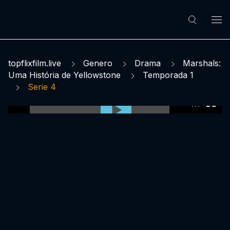
topflixfilm.live
Genero
Drama
Marshals:
Uma História de Yellowstone
Temporada 1
Serie 4
0:00:00 /
0:00:00