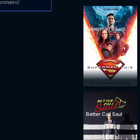
rimeiro!
Superman e Lois
Better Call Saul