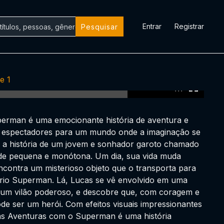
Entrar
Registrar
Pesquisar
e 1
0:00:00 /
0:00:00
erman é uma emocionante história de aventura e
s espectadores para um mundo onde a imaginação se
ta a história de um jovem e sonhador garoto chamado
de pequena e monótona. Um dia, sua vida muda
contra um misterioso objeto que o transporta para
ário Superman. Lá, Lucas se vê envolvido em uma
e um vilão poderoso, e descobre que, com coragem e
e ser um herói. Com efeitos visuais impressionantes
as Aventuras com o Superman é uma história