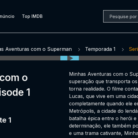
núncio
Top IMDB
as Aventuras com o Superman
Temporada 1
Seri
Minhas Aventuras com o Sup
 com o
superação que transporta o
torna realidade. O filme con
sode 1
Lucas, que vive em uma cida
completamente quando ele en
Metrópolis, a cidade do lend
batalha épica entre o herói 
e 1
determinação, ele também pod
e uma trama cativante, Minh