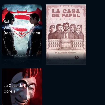
Batman Vs
La Casa de Papel
Superman: O
Despertar da Justiça
La Casa de Papel:
Coreia