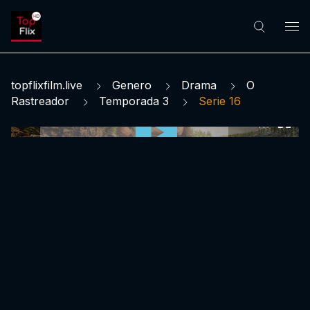
topflixfilm.live
Genero
Drama
O
Rastreador
Temporada 3
Serie 16
0:00:00 /
0:00:00