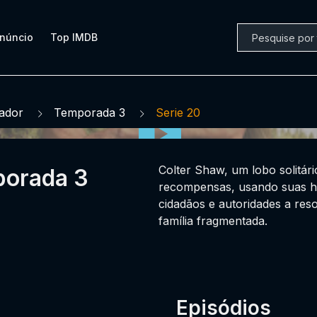
núncio
Top IMDB
ador
Temporada 3
Serie 20
Colter Shaw, um lobo solitár
porada 3
recompensas, usando suas ha
cidadãos e autoridades a reso
família fragmentada.
Episódios