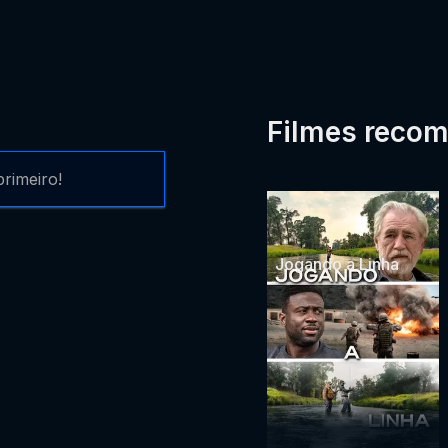
Filmes reco
rimeiro!
Jogando a Linha