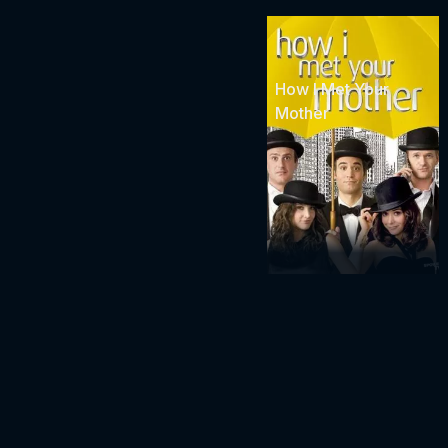
How I Met Your
Mother