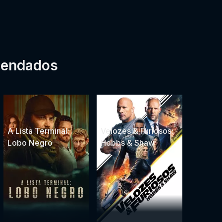
mendados
A Lista Terminal:
Velozes & Furiosos:
Lobo Negro
Hobbs & Shaw