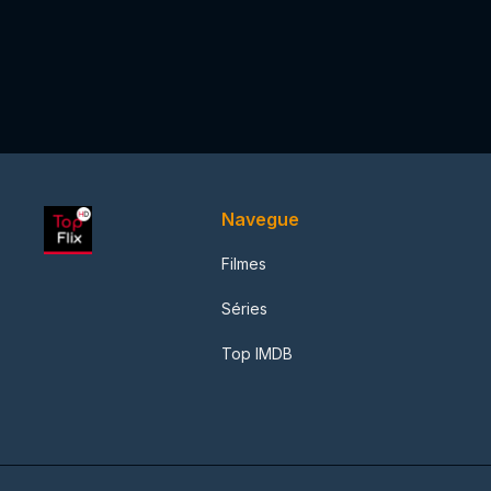
Navegue
Filmes
Séries
Top IMDB