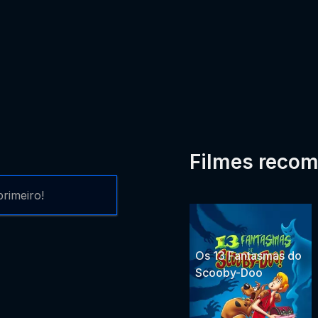
Filmes reco
rimeiro!
Os 13 Fantasmas do
Scooby-Doo