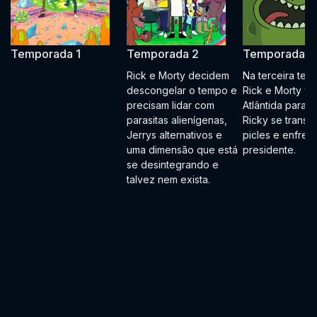
Temporada 1
Temporada 2
Temporada 3
Rick e Morty decidem
Na terceira tem
descongelar o tempo e
Rick e Morty vã
precisam lidar com
Atlântida para re
parasitas alienígenas,
Ricky se transf
Jerrys alternativos e
picles e enfren
uma dimensão que está
presidente.
se desintegrando e
talvez nem exista.