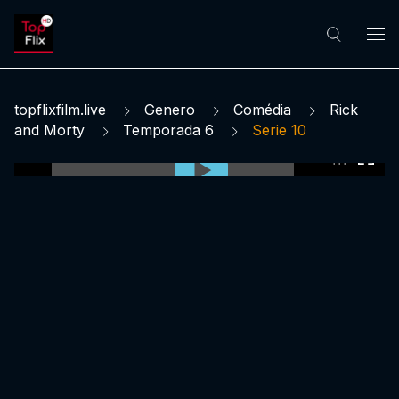
topflixfilm.live
Genero
Comédia
Rick
and Morty
Temporada 6
Serie 10
0:00:00 /
0:00:00