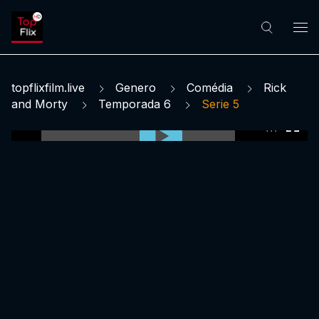
topflixfilm.live
Genero
Comédia
Rick
and Morty
Temporada 6
Serie 5
0:00:00 /
0:00:00