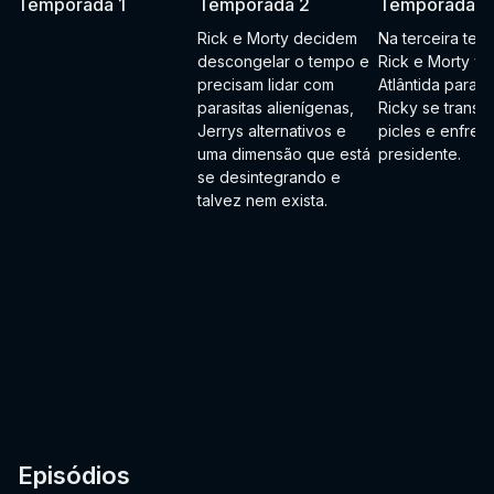
Temporada 1
Temporada 2
Temporada 3
Rick e Morty decidem
Na terceira tem
descongelar o tempo e
Rick e Morty vã
precisam lidar com
Atlântida para re
parasitas alienígenas,
Ricky se transf
Jerrys alternativos e
picles e enfren
uma dimensão que está
presidente.
se desintegrando e
talvez nem exista.
Episódios