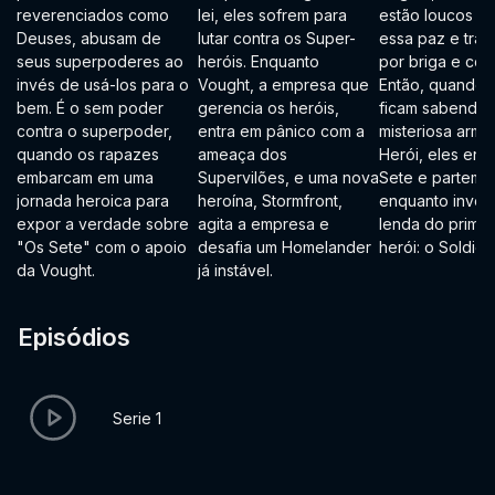
reverenciados como
lei, eles sofrem para
estão loucos pa
Deuses, abusam de
lutar contra os Super-
essa paz e tran
seus superpoderes ao
heróis. Enquanto
por briga e con
invés de usá-los para o
Vought, a empresa que
Então, quando 
bem. É o sem poder
gerencia os heróis,
ficam sabendo
contra o superpoder,
entra em pânico com a
misteriosa arma 
quando os rapazes
ameaça dos
Herói, eles enf
embarcam em uma
Supervilões, e uma nova
Sete e partem p
jornada heroica para
heroína, Stormfront,
enquanto inves
expor a verdade sobre
agita a empresa e
lenda do primei
"Os Sete" com o apoio
desafia um Homelander
herói: o Soldier
da Vought.
já instável.
Episódios
Serie 1