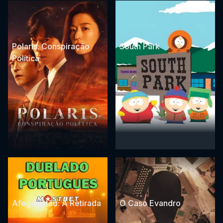
Polaris: Conspiração
South Park
Política
Afeganistão: A Retirada
O Caso Evandro