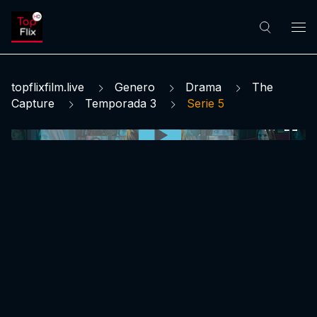
topflixfilm.live
Genero
Drama
The
Capture
Temporada 3
Serie 5
0:00:00 /
0:00:00