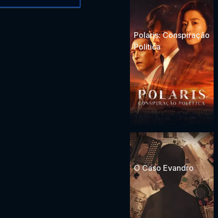
Polaris: Conspiração
Política
O Caso Evandro