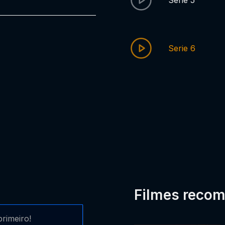
Serie 5
Serie 6
Filmes reco
rimeiro!