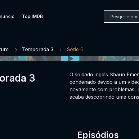
núncio
Top IMDB
ture
Temporada 3
Serie 6
O soldado inglês Shaun Emer
orada 3
condenado devido a um vídeo.
novamente com problemas, ma
acaba descobrindo uma cons
Episódios