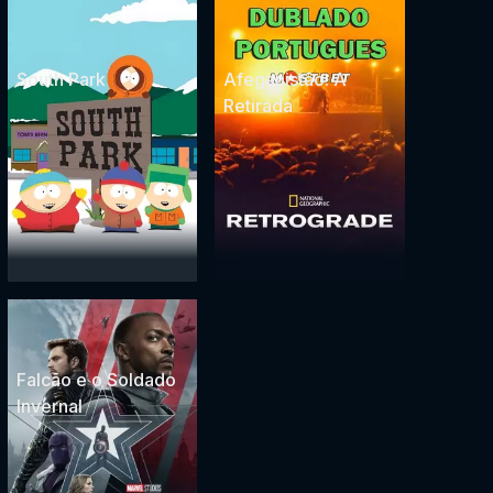
South Park
Afeganistão: A
Retirada
Falcão e o Soldado
Invernal