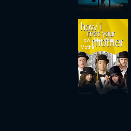
How I Met Your
Mother