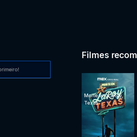
Filmes reco
rimeiro!
Morte em LaRoy,
Texas