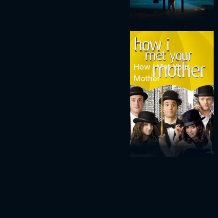
How I Met Your
Mother