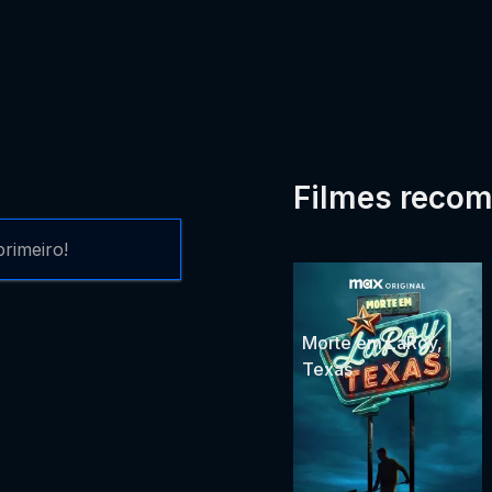
Filmes reco
rimeiro!
Morte em LaRoy,
Texas